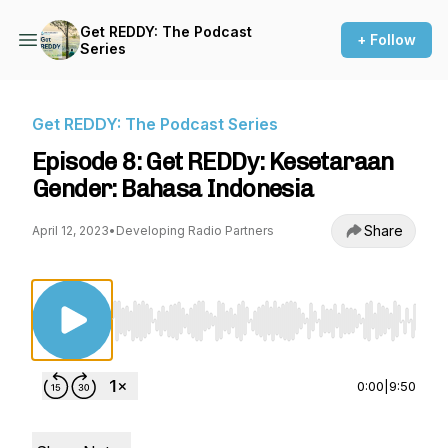
Get REDDY: The Podcast
+ Follow
Series
Get REDDY: The Podcast Series
Episode 8: Get REDDy: Kesetaraan
Gender: Bahasa Indonesia
Share
April 12, 2023
•
Developing Radio Partners
Use Left/Right to seek, Home/End to jump to st
0:00
|
9:50